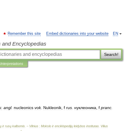
Remember this site
Embed dictionaries into your website
EN
s and Encyclopedias
Search!
Interpretations
s
:
angl
.
nucleonics
vok
.
Nukleonik
,
f
rus
.
нуклеоника
,
f
pranc
.
ų
ir
rusų
kalbomis
. –
Vilnius
:
Mokslo
ir
enciklopedijų
leidybos
institutas
.
Vilius