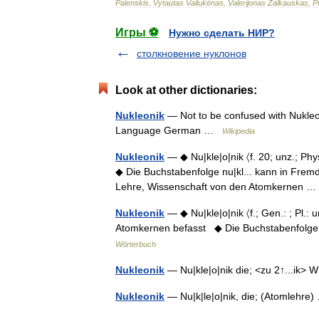
Palenskis
,
Vytautas
Valiukėnas
,
Valerijonas
Žalkauskas
,
P
Игры ⚽
Нужно сделать НИР?
столкновение нуклонов
Look at other dictionaries:
Nukleonik
— Not to be confused with Nukleo
Language German …
Wikipedia
Nukleonik
— ◆ Nu|kle|o|nik 〈f. 20; unz.; Phy
◆ Die Buchstabenfolge nu|kl... kann in Fremdwö
Lehre, Wissenschaft von den Atomkernen
Nukleonik
— ◆ Nu|kle|o|nik 〈f.; Gen.: ; Pl.: 
Atomkernen befasst ◆ Die Buchstabenfolg
Wörterbuch
Nukleonik
— Nu|kle|o|nik die; <zu 2↑...ik
Nukleonik
— Nu|k|le|o|nik, die; (Atomlehr