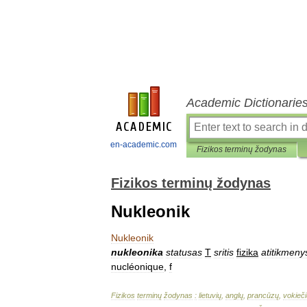
Academic Dictionarie
en-academic.com
Fizikos terminų žodynas
Fizikos terminų žodynas
Nukleonik
Nukleonik
nukleonika
statusas
T
sritis
fizika
atitikmeny
nucléonique
,
f
Fizikos
terminų
žodynas
:
lietuvių
,
anglų
,
prancūzų
,
vokieči