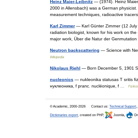
Heinz Maier-Leibnitz
— (1974). Heinz Maier
2000 in Allensbach) was a German physicist.
measurement techniques, radioactive trace
Karl Zimmer
— Karl Günter Zimmer (12 July
radiation biologist, known for his work on the
major work, Über die Natur der Genmutati
Neutron backscattering
— Science with Ne
Wikipedia
Nikolaus Riehl
— Born December 5, 1901 S
nucleonics
— nukleonika statusas T sritis fiz
нуклеоника, f pranc. nucléonique, f …
Fiziko
© Academic, 2000-2026
Contact us:
Technical Support
,
Dictionaries export
, created on PHP,
Joomla,
Dr