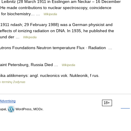
 Leibnitz (28 March 1911 in Esslingen am Neckar – 16 December
 He made contributions to nuclear spectroscopy, coincidence
rs for biochemistry… …
Wikipedia
 1911 ndash; 29 February 1988) was a German physicist and
 effects of ionizing radiation on DNA. In 1935, he published the
on und der …
Wikipedia
utrons Foundations Neutron temperature Flux · Radiation …
aint Petersburg, Russia Died …
Wikipedia
ika atitikmenys: angl. nucleonics vok. Nukleonik, f rus.
s terminų žodynas
Advertising
18+
upal,
WordPress, MODx.