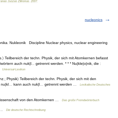
ranas
Juozas
Žilinskas
.
2007
.
nucleonics
nika. Nukleonik Discipline Nuclear physics, nuclear engineering
s.〉 Teilbereich der techn. Physik, der sich mit Atomkernen befasst
rtern auch nuk|l... getrennt werden. * * * Nu|kle|o|nik, die :
 …
Universal-Lexikon
unz.; Physik〉 Teilbereich der techn. Physik, der sich mit den
e nu|kl… kann auch nuk|l… getrennt werden …
Lexikalische Deutsches
> Wissenschaft von den Atomkernen …
Das große Fremdwörterbuch
e) …
Die deutsche Rechtschreibung